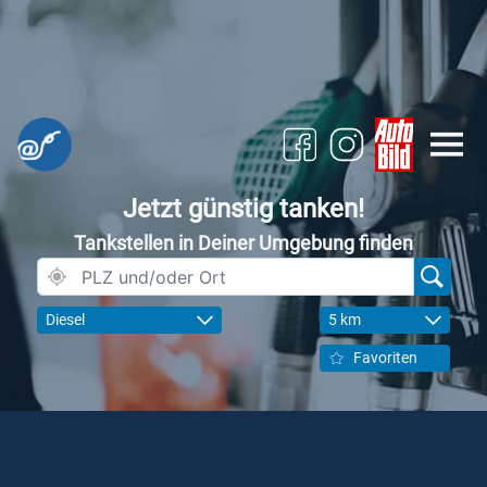
Jetzt günstig tanken!
Tankstellen in Deiner Umgebung finden
Diesel
5 km
Favoriten