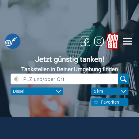
Jetzt günstig tanken!
Tankstellen in Deiner Umgebung finden
Diesel
5 km
Favoriten