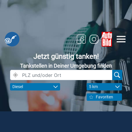
Jetzt günstig tanken!
Tankstellen in Deiner Umgebung finden
Diesel
5 km
Favoriten