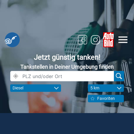
Jetzt günstig tanken!
Tankstellen in Deiner Umgebung finden
Diesel
5 km
Favoriten