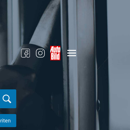
riten