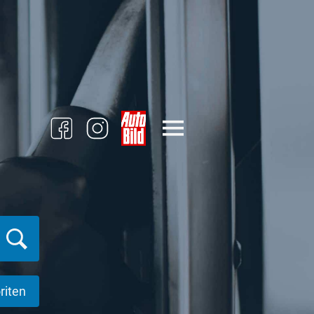
riten