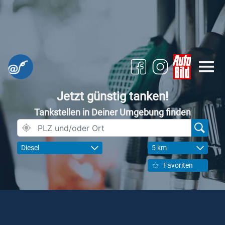
Jetzt günstig tanken!
Tankstellen in Deiner Umgebung finden
Diesel
5 km
Favoriten