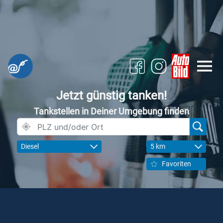
Jetzt günstig tanken!
Tankstellen in Deiner Umgebung finden
Diesel
5 km
Favoriten