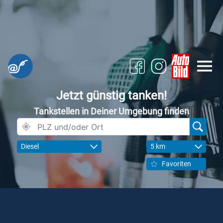
Jetzt günstig tanken!
Tankstellen in Deiner Umgebung finden
Diesel
5 km
Favoriten