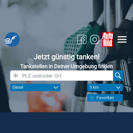
Jetzt günstig tanken!
Tankstellen in Deiner Umgebung finden
Diesel
5 km
Favoriten