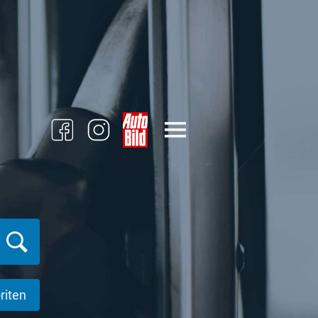
riten