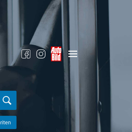
riten