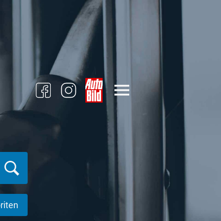
riten