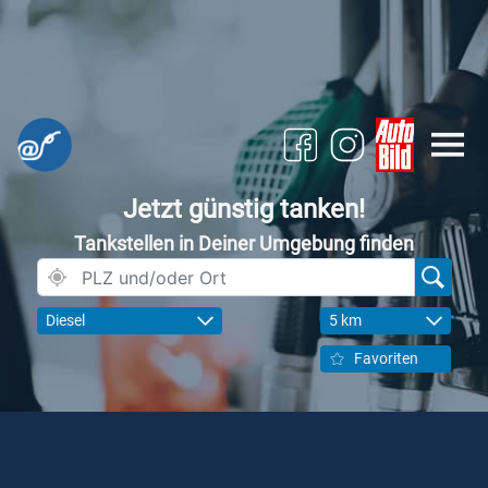
Jetzt günstig tanken!
Tankstellen in Deiner Umgebung finden
Diesel
5 km
Favoriten