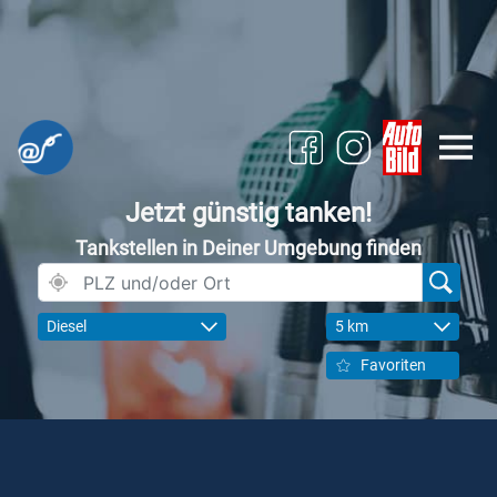
Jetzt günstig tanken!
Tankstellen in Deiner Umgebung finden
Diesel
5 km
Favoriten