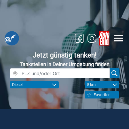
Jetzt günstig tanken!
Tankstellen in Deiner Umgebung finden
Diesel
5 km
Favoriten