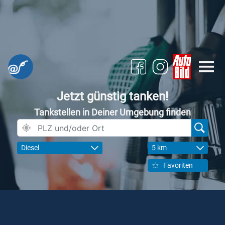
Jetzt günstig tanken!
Tankstellen in Deiner Umgebung finden
Diesel
5 km
Favoriten