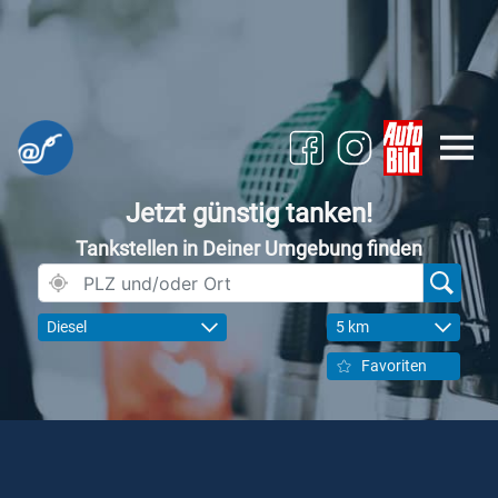
Jetzt günstig tanken!
Tankstellen in Deiner Umgebung finden
Diesel
5 km
Favoriten