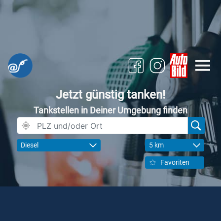
Jetzt günstig tanken!
Tankstellen in Deiner Umgebung finden
Diesel
5 km
Favoriten