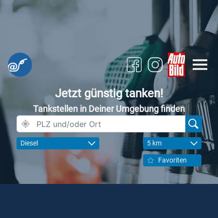
Jetzt günstig tanken!
Tankstellen in Deiner Umgebung finden
Diesel
5 km
Favoriten