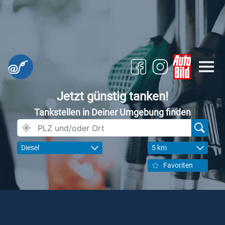
Jetzt günstig tanken!
Tankstellen in Deiner Umgebung finden
Diesel
5 km
Favoriten