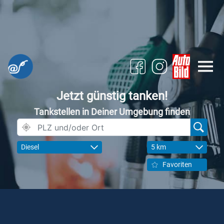
Jetzt günstig tanken!
Tankstellen in Deiner Umgebung finden
Diesel
5 km
Favoriten