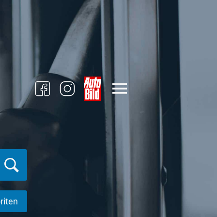
riten