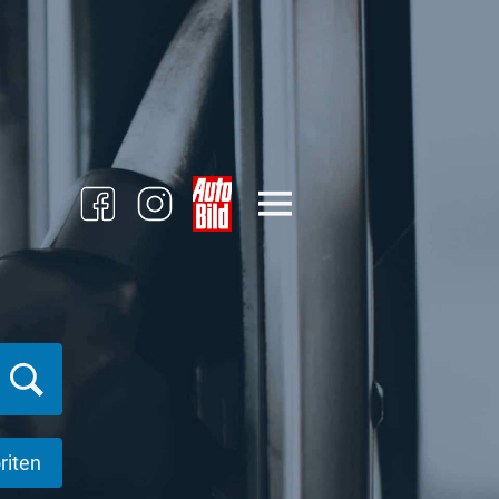
riten