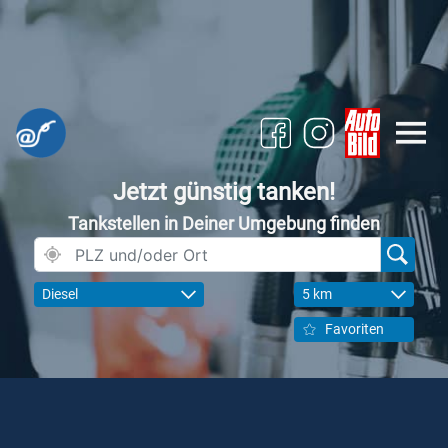
Jetzt günstig tanken!
Tankstellen in Deiner Umgebung finden
Diesel
5 km
Favoriten