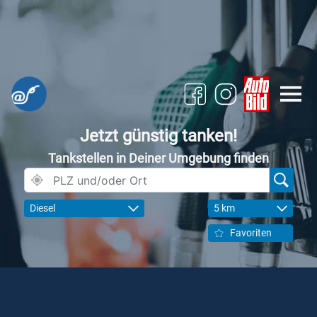
Jetzt günstig tanken!
Tankstellen in Deiner Umgebung finden
Diesel
5 km
Favoriten