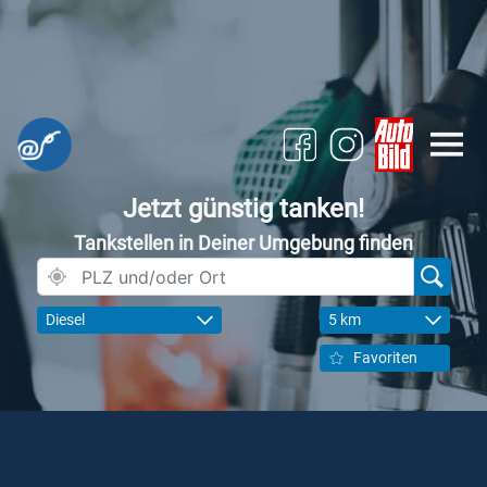
Jetzt günstig tanken!
Tankstellen in Deiner Umgebung finden
Diesel
5 km
Favoriten