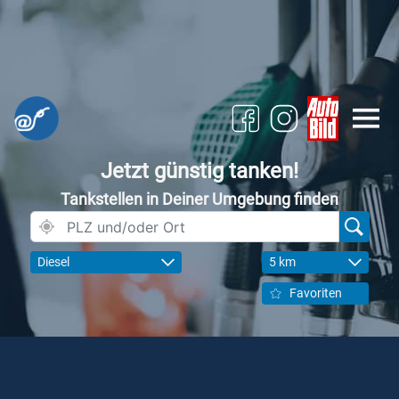
Jetzt günstig tanken!
Tankstellen in Deiner Umgebung finden
Diesel
5 km
Favoriten