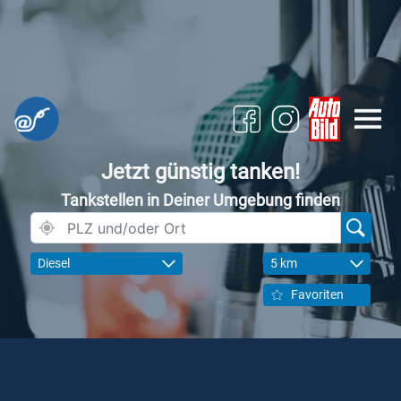
Jetzt günstig tanken!
Tankstellen in Deiner Umgebung finden
Diesel
5 km
Favoriten