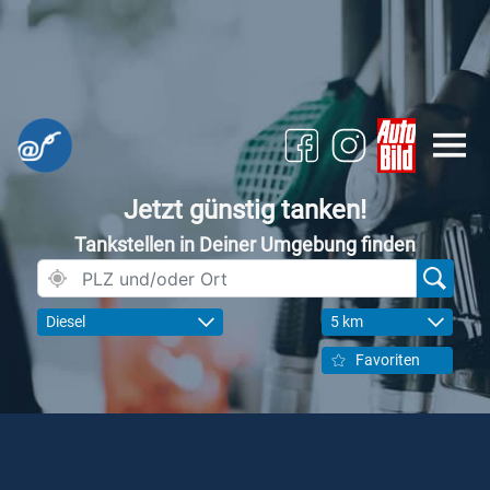
Jetzt günstig tanken!
Tankstellen in Deiner Umgebung finden
Diesel
5 km
Favoriten