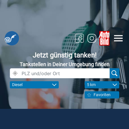
Jetzt günstig tanken!
Tankstellen in Deiner Umgebung finden
Diesel
5 km
Favoriten