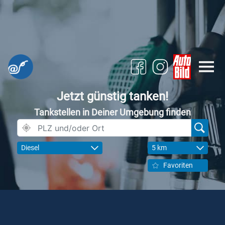
Jetzt günstig tanken!
Tankstellen in Deiner Umgebung finden
Diesel
5 km
Favoriten