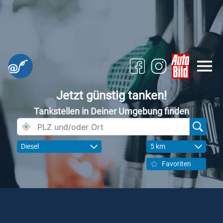
Jetzt günstig tanken!
Tankstellen in Deiner Umgebung finden
Diesel
5 km
Favoriten