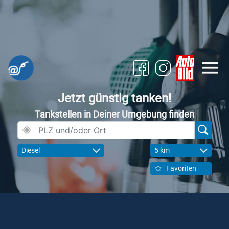
Jetzt günstig tanken!
Tankstellen in Deiner Umgebung finden
Diesel
5 km
Favoriten