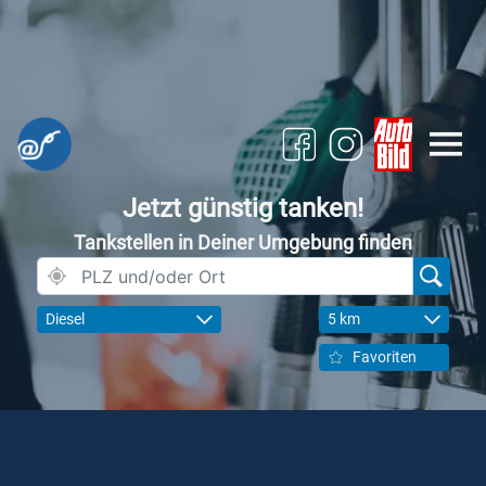
Jetzt günstig tanken!
Tankstellen in Deiner Umgebung finden
Diesel
5 km
Favoriten