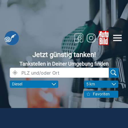
Jetzt günstig tanken!
Tankstellen in Deiner Umgebung finden
Diesel
5 km
Favoriten