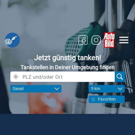
Jetzt günstig tanken!
Tankstellen in Deiner Umgebung finden
Diesel
5 km
Favoriten