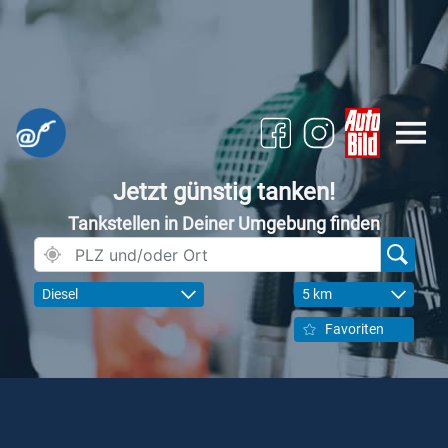
Jetzt günstig tanken!
Tankstellen in Deiner Umgebung finden
Diesel
5 km
Favoriten