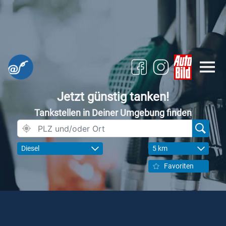
Jetzt günstig tanken!
Tankstellen in Deiner Umgebung finden
Diesel
5 km
Favoriten