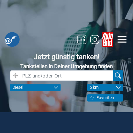
Jetzt günstig tanken!
Tankstellen in Deiner Umgebung finden
Diesel
5 km
Favoriten