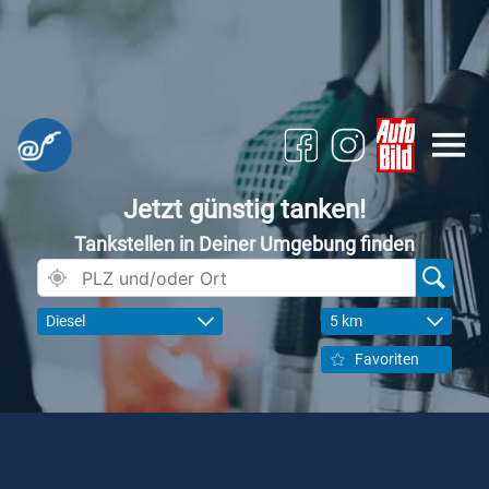
Jetzt günstig tanken!
Tankstellen in Deiner Umgebung finden
Diesel
5 km
Favoriten