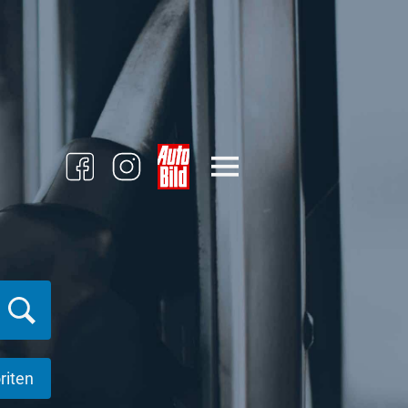
riten