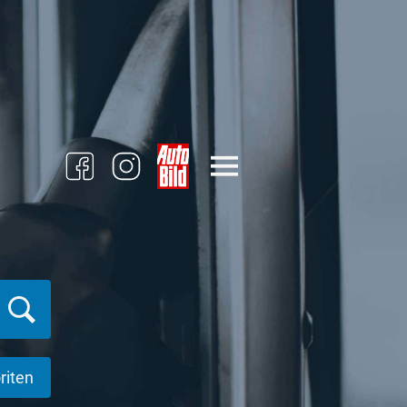
riten