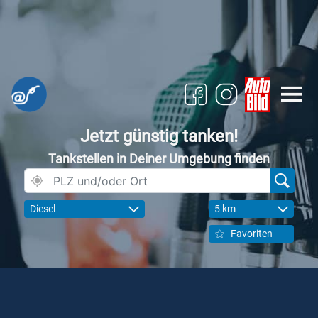
Jetzt günstig tanken!
Tankstellen in Deiner Umgebung finden
Diesel
5 km
Favoriten