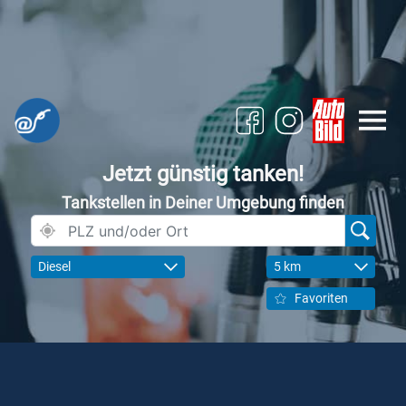
Jetzt günstig tanken!
Tankstellen in Deiner Umgebung finden
Diesel
5 km
Favoriten