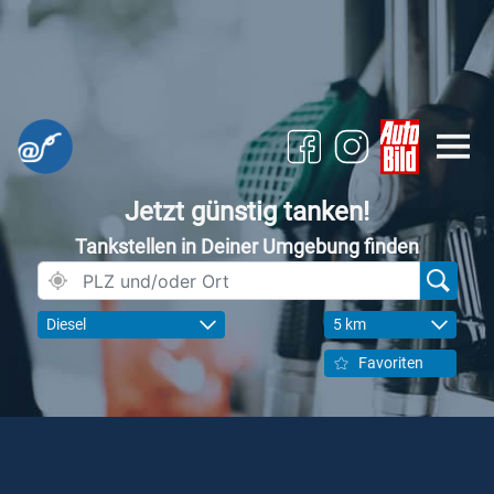
Jetzt günstig tanken!
Tankstellen in Deiner Umgebung finden
Diesel
5 km
Favoriten