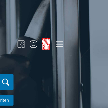
riten