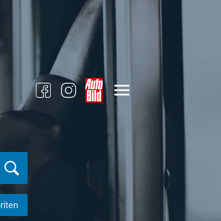
riten