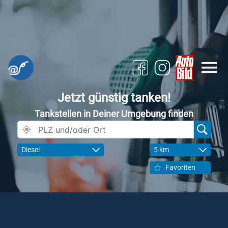
Jetzt günstig tanken!
Tankstellen in Deiner Umgebung finden
Diesel
5 km
Favoriten