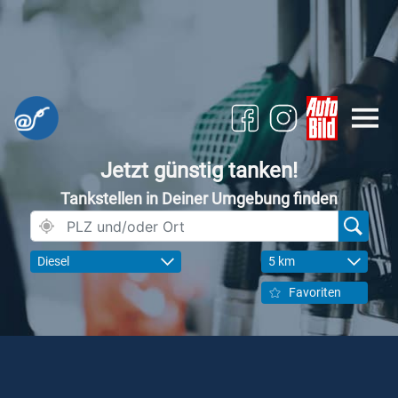
Jetzt günstig tanken!
Tankstellen in Deiner Umgebung finden
Diesel
5 km
Favoriten